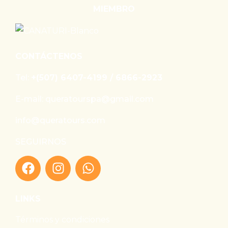
MIEMBRO
CONTÁCTENOS
Tel:
+(507) 6407-4199 / 6866-2923
E-mail: queratourspa@gmail.com
info@queratours.com
SEGUIRNOS
LINKS
Términos y condiciones