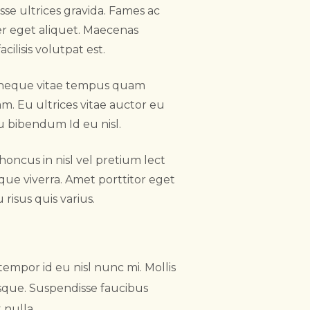
se ultrices gravida. Fames ac
er eget aliquet. Maecenas
cilisis volutpat est.
 neque vitae tempus quam
. Eu ultrices vitae auctor eu
u bibendum Id eu nisl.
honcus in nisl vel pretium lect
ue viverra. Amet porttitor eget
risus quis varius.
empor id eu nisl nunc mi. Mollis
tesque. Suspendisse faucibus
 nulla.