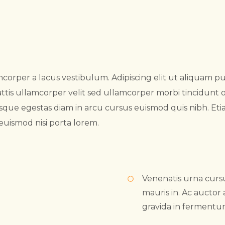
rper a lacus vestibulum. Adipiscing elit ut aliquam p
ttis ullamcorper velit sed ullamcorper morbi tincidunt o
uisque egestas diam in arcu cursus euismod quis nibh. E
euismod nisi porta lorem.
Venenatis urna cursu
mauris in. Ac aucto
gravida in fermentu