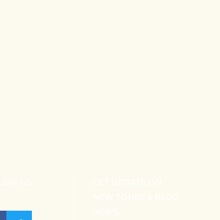
LOW US
GET UPDATE ON
NEW TOURS & BLOG
NEWS