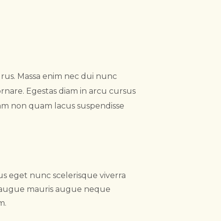
urus. Massa enim nec dui nunc
rnare. Egestas diam in arcu cursus
tiam non quam lacus suspendisse
s eget nunc scelerisque viverra
r augue mauris augue neque
m.