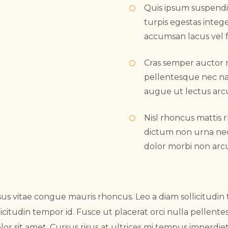
Quis ipsum suspendis
turpis egestas integ
accumsan lacus vel fa
Cras semper auctor
pellentesque nec nam
augue ut lectus arc
Nisl rhoncus mattis r
dictum non urna neq
dolor morbi non arcu 
s vitae congue mauris rhoncus. Leo a diam sollicitudin t
licitudin tempor id. Fusce ut placerat orci nulla pellen
 sit amet. Cursus risus at ultrices mi tempus imperdiet