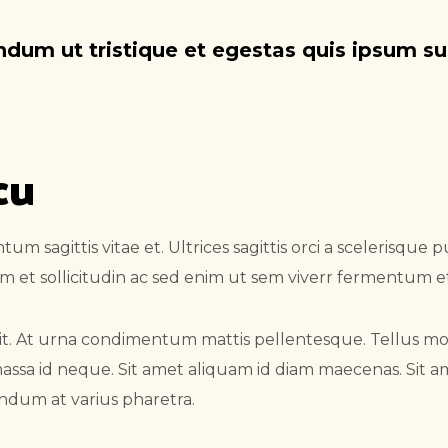
endum ut tristique et egestas quis ipsum s
cu
um sagittis vitae et. Ultrices sagittis orci a scelerisqu
 et sollicitudin ac sed enim ut sem viverr fermentum e
ibh sit. At urna condimentum mattis pellentesque. Tellus 
assa id neque. Sit amet aliquam id diam maecenas. Sit am
ndum at varius pharetra.