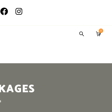
0
CKAGES
s