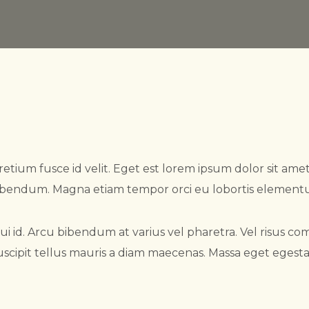
etium fusce id velit. Eget est lorem ipsum dolor sit amet
ibendum. Magna etiam tempor orci eu lobortis element
s dui id. Arcu bibendum at varius vel pharetra. Vel risus
 suscipit tellus mauris a diam maecenas. Massa eget egest
.