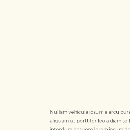
Nullam vehicula ipsum a arcu cursu
aliquam ut porttitor leo a diam sol
interdum posuere lorem ipsum dolor