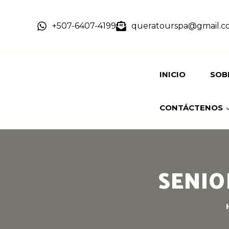
+507-6407-4199
queratourspa@gmail.c
INICIO
SOB
CONTÁCTENOS
HIST
NUE
RESERVACIÓN
SENIO