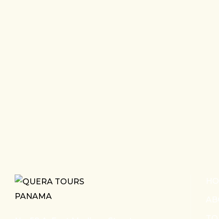
HO
AB
TO