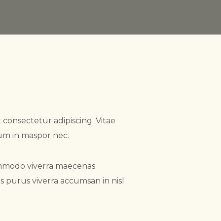
 consectetur adipiscing. Vitae
um in maspor nec.
 commodo viverra maecenas
as purus viverra accumsan in nisl