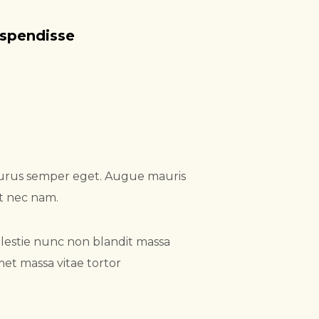
uspendisse
e purus semper eget. Augue mauris
t nec nam.
molestie nunc non blandit massa
et massa vitae tortor