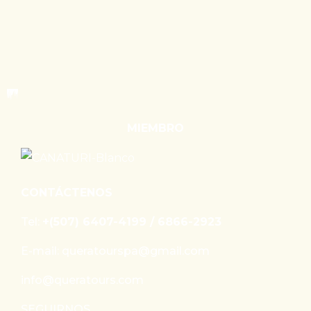
MIEMBRO
CONTÁCTENOS
Tel:
+(507) 6407-4199 / 6866-2923
E-mail: queratourspa@gmail.com
info@queratours.com
SEGUIRNOS