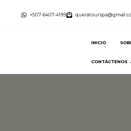
+507-6407-4199
queratourspa@gmail.c
INICIO
SOB
CONTÁCTENOS
HIST
NUE
RESERVACIÓN