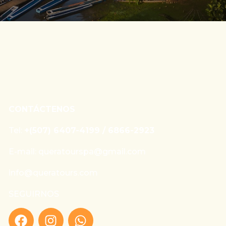
CONTÁCTENOS
Tel:
+(507) 6407-4199 / 6866-2923
E-mail: queratourspa@gmail.com
info@queratours.com
SEGUIRNOS