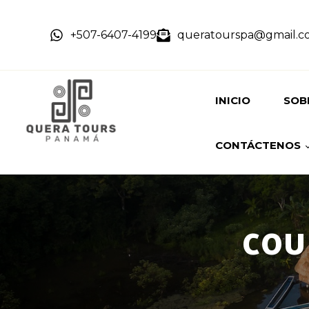
+507-6407-4199
queratourspa@gmail.c
INICIO
SOB
CONTÁCTENOS
HIST
NUE
RESERVACIÓN
COU