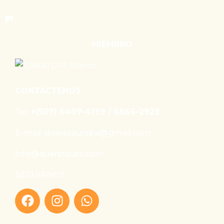
MIEMBRO
CONTÁCTENOS
Tel:
+(507) 6407-4199 / 6866-2923
E-mail: queratourspa@gmail.com
info@queratours.com
SEGUIRNOS